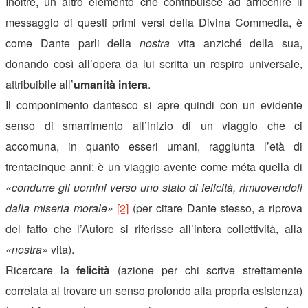
Inoltre, un altro elemento che contribuisce ad arricchire il
messaggio di questi primi versi della Divina Commedia, è
come Dante parli della
nostra
vita anziché della sua,
donando così all’opera da lui scritta un respiro universale,
attribuibile all’
umanità intera
.
Il componimento dantesco si apre quindi con un evidente
senso di smarrimento all’inizio di un viaggio che ci
accomuna, in quanto esseri umani, raggiunta l’età di
trentacinque anni: è un viaggio avente come méta quella di
«condurre gli uomini verso uno stato di felicità, rimuovendoli
dalla miseria morale»
[2]
(per citare Dante stesso, a riprova
del fatto che l’Autore si riferisse all’intera collettività, alla
«nostra»
vita).
Ricercare la
felicità
(azione per chi scrive strettamente
correlata al trovare un senso profondo alla propria esistenza)