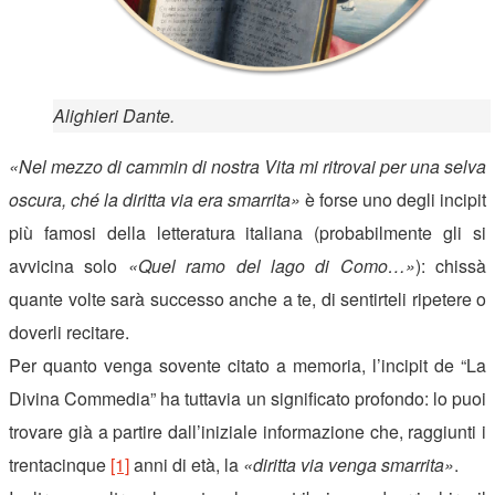
Alighieri Dante.
«Nel mezzo di cammin di nostra Vita mi ritrovai per una selva
oscura, ché la diritta via era smarrita»
è forse uno degli incipit
più famosi della letteratura italiana (probabilmente gli si
avvicina solo
«Quel ramo del lago di Como…»
): chissà
quante volte sarà successo anche a te, di sentirteli ripetere o
doverli recitare.
Per quanto venga sovente citato a memoria, l’incipit de “La
Divina Commedia” ha tuttavia un significato profondo: lo puoi
trovare già a partire dall’iniziale informazione che, raggiunti i
trentacinque
[1]
anni di età, la
«diritta via venga smarrita»
.