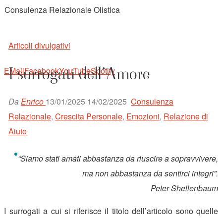
Consulenza Relazionale Olistica
Articoli divulgativi
I surrogati dell’Amore
EMail
Facebook
YouTube
Spotify
Da
Enrico
13/01/2025
14/02/2025
Consulenza
Relazionale
,
Crescita Personale
,
Emozioni
,
Relazione di
Aiuto
“Siamo stati amati abbastanza da riuscire a sopravvivere,
ma non abbastanza da sentirci integri”.
Peter Shellenbaum
I surrogati a cui si riferisce il titolo dell’articolo sono quelle