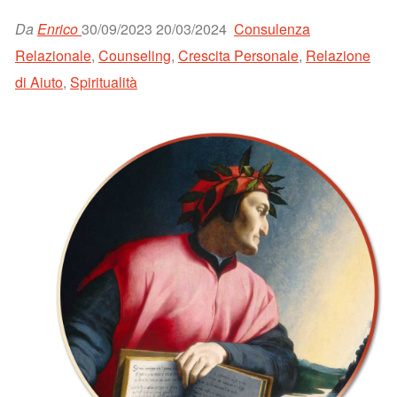
Da
Enrico
30/09/2023
20/03/2024
Consulenza
Relazionale
,
Counseling
,
Crescita Personale
,
Relazione
di Aiuto
,
Spiritualità