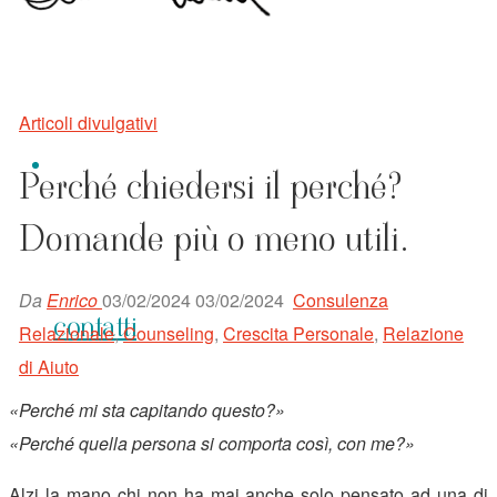
Articoli divulgativi
Perché chiedersi il perché?
Domande più o meno utili.
Da
Enrico
03/02/2024
03/02/2024
Consulenza
contatti
Relazionale
,
Counseling
,
Crescita Personale
,
Relazione
di Aiuto
«Perché mi sta capitando questo?»
«Perché quella persona si comporta così, con me?»
Alzi la mano chi non ha mai anche solo pensato ad una di