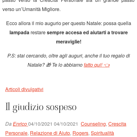
verso un’Umanità Migliore.
Ecco allora il mio augurio per questo Natale: possa quella
lampada
restare
sempre accesa ed aiutarti a trovare
meraviglie!
P.S: stai cercando, oltre agli auguri, anche il tuo regalo di
Natale? 🎁 Te lo abbiamo
fatto qui! 👈
Articoli divulgativi
Il giudizio sospeso
Da
Enrico
04/10/2021
04/10/2021
Counseling
,
Crescita
Personale
,
Relazione di Aiuto
,
Rogers
,
Spiritualità