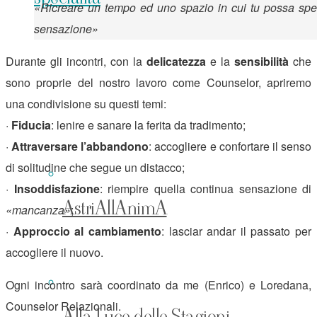
«Ricreare un tempo ed uno spazio in cui tu possa spe
sensazione»
Durante gli incontri, con la
delicatezza
e la
sensibilità
che
sono proprie del nostro lavoro come Counselor, apriremo
una condivisione su questi temi:
·
Fiducia
: lenire e sanare la ferita da tradimento;
·
Attraversare l’abbandono
: accogliere e confortare il senso
di solitudine che segue un distacco;
·
Insoddisfazione
: riempire quella continua sensazione di
AstriAllAnimA
«mancanza»
;
·
Approccio al cambiamento
: lasciar andar il passato per
accogliere il nuovo.
Ogni incontro sarà coordinato da me (Enrico) e Loredana,
Counselor Relazionali.
Alla Luce delle Stagioni