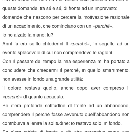
queste domande, tra sé e sé, di fronte ad un imprevisto:
domande che nascono per cercare la motivazione razionale
di un accadimento, che cominciano con un
«perché»
.
Io ho alzato la mano: tu?
Anni fa ero solito chiedermi il
«perché»
, in seguito ad un
evento spiacevole di cui non comprendevo le ragioni.
Con il passare del tempo la mia esperienza mi ha portato a
concludere che chiedermi il perché, in quello smarrimento,
non avesse in fondo una grande utilità:
il dolore restava quello, anche dopo aver compreso il
«perché»
di quanto accaduto.
Se c’era profonda solitudine di fronte ad un abbandono,
comprendere il perché fosse avvenuto quell’abbandono non
contribuiva a lenire la solitudine: io restavo solo, in fondo.
Se c’era rabbia di fronte a ciò che percepivo come una