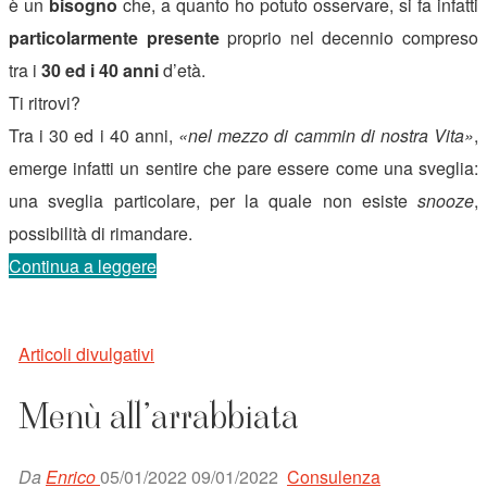
è un
bisogno
che, a quanto ho potuto osservare, si fa infatti
particolarmente presente
proprio nel decennio compreso
tra i
30 ed i 40 anni
d’età.
Ti ritrovi?
Tra i 30 ed i 40 anni,
«nel mezzo di cammin di nostra Vita»
,
emerge infatti un sentire che pare essere come una sveglia:
una sveglia particolare, per la quale non esiste
snooze
,
possibilità di rimandare.
“Nel
Continua a leggere
mezzo
del
Articoli divulgativi
cammin
di
Menù all’arrabbiata
tua
vita,
Da
Enrico
05/01/2022
09/01/2022
Consulenza