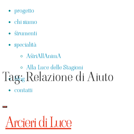
Salta
progetto
al
chi siamo
contenuto
strumenti
specialità
AstriAllAnimA
Alla Luce delle Stagioni
Tag:
Relazione di Aiuto
blog
contatti
Arcieri di Luce