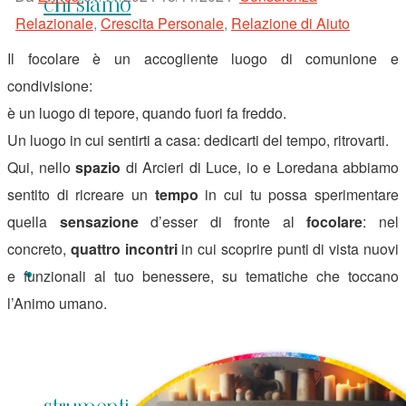
chi siamo
Relazionale
,
Crescita Personale
,
Relazione di Aiuto
Il focolare è un accogliente luogo di comunione e
condivisione:
è un luogo di tepore, quando fuori fa freddo.
Un luogo in cui sentirti a casa: dedicarti del tempo, ritrovarti.
Qui, nello
spazio
di Arcieri di Luce, io e Loredana abbiamo
sentito di ricreare un
tempo
in cui tu possa sperimentare
quella
sensazione
d’esser di fronte al
focolare
: nel
concreto,
quattro incontri
in cui scoprire punti di vista nuovi
e funzionali al tuo benessere, su tematiche che toccano
l’Animo umano.