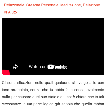
di
Relazionale
,
Crescita Personale
,
Meditazione
,
Relazione
nostra
di Aiuto
vita.”
Ci sono situazioni nelle quali qualcuno si rivolge a te con
tono arrabbiato, senza che tu abbia fatto consapevolmente
nulla per causare quel suo stato d’animo: è chiaro che in tali
circostanze la tua parte logica già sappia che quella rabbia