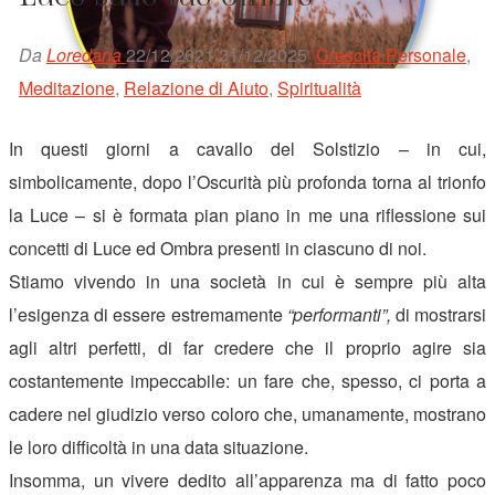
Da
Loredana
22/12/2021
31/12/2025
Crescita Personale
,
Meditazione
,
Relazione di Aiuto
,
Spiritualità
In questi giorni a cavallo del Solstizio – in cui,
simbolicamente, dopo l’Oscurità più profonda torna al trionfo
la Luce – si è formata pian piano in me una riflessione sui
concetti di Luce ed Ombra presenti in ciascuno di noi.
Stiamo vivendo in una società in cui è sempre più alta
l’esigenza di essere estremamente
“performanti”,
di mostrarsi
agli altri perfetti, di far credere che il proprio agire sia
costantemente impeccabile: un fare che, spesso, ci porta a
cadere nel giudizio verso coloro che, umanamente, mostrano
le loro difficoltà in una data situazione.
Insomma, un vivere dedito all’apparenza ma di fatto poco