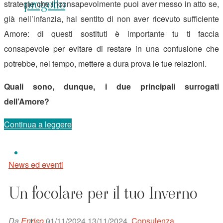
progetto
strategie che inconsapevolmente puoi aver messo in atto se,
già nell’infanzia, hai sentito di non aver ricevuto sufficiente
Amore: di questi sostituti è importante tu ti faccia
consapevole per evitare di restare in una confusione che
potrebbe, nel tempo, mettere a dura prova le tue relazioni.
Quali sono, dunque, i due principali surrogati
dell’Amore?
“I
Continua a leggere
surrogati
dell’Amore”
News ed eventi
Un focolare per il tuo Inverno
Da
Enrico
01/11/2024
13/11/2024
Consulenza