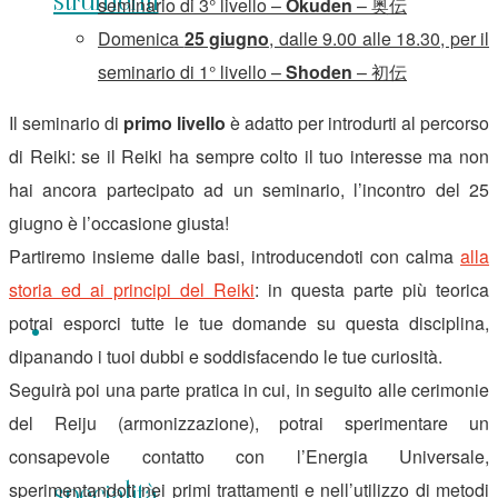
strumenti
seminario di 3° livello –
Okuden
– 奥伝
Domenica
25 giugno
, dalle 9.00 alle 18.30, per il
seminario di 1° livello –
Shoden
– 初伝
Il seminario di
primo livello
è adatto per introdurti al percorso
di Reiki: se il Reiki ha sempre colto il tuo interesse ma non
hai ancora partecipato ad un seminario, l’incontro del 25
giugno è l’occasione giusta!
Partiremo insieme dalle basi, introducendoti con calma
alla
storia ed ai principi del Reiki
: in questa parte più teorica
potrai esporci tutte le tue domande su questa disciplina,
dipanando i tuoi dubbi e soddisfacendo le tue curiosità.
Seguirà poi una parte pratica in cui, in seguito alle cerimonie
del Reiju (armonizzazione), potrai sperimentare un
consapevole contatto con l’Energia Universale,
specialità
sperimentandoti nei primi trattamenti e nell’utilizzo di metodi