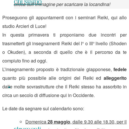
chi siamo
clicca sull’immagine per scaricare la locandina!
Proseguono gli appuntamenti con i seminari Reiki, qui allo
studio Arcieri di Luce!
In questa primavera ti proponiamo due incontri per
trasmetterti gli insegnamenti Reiki del I° o III° livello (Shoden
o Okuden), a seconda di quello che è il percorso da te
compiuto fino ad oggi.
L’insegnamento proposto è tradizionale giapponese,
fedele
quanto più possibile alle origini del Reiki ed
alleggerito
dalle molte sovrastrutture che il Reiki stesso ha assorbito in
circa un secolo di diffusione qui in Occidente.
Le date da segnare sul calendario sono:
Domenica
28 maggio
, dalle 9.30 alle 18.30, per il