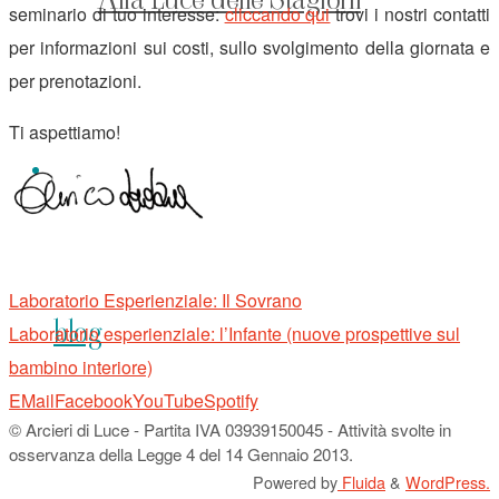
seminario di tuo interesse:
cliccando qui
trovi i nostri contatti
per informazioni sui costi, sullo svolgimento della giornata e
per prenotazioni.
Ti aspettiamo!
Laboratorio Esperienziale: Il Sovrano
blog
Laboratorio esperienziale: l’Infante (nuove prospettive sul
bambino interiore)
Torna
EMail
Facebook
YouTube
Spotify
© Arcieri di Luce - Partita IVA 03939150045 - Attività svolte in
in
osservanza della Legge 4 del 14 Gennaio 2013.
alto
Powered by
Fluida
&
WordPress.