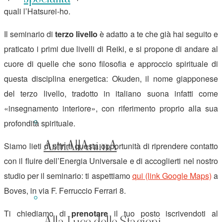
quali l’Hatsurei-ho.
Il seminario di
terzo livello
è adatto a te che già hai seguito e
praticato i primi due livelli di Reiki, e si propone di andare al
cuore di quelle che sono filosofia e approccio spirituale di
questa disciplina energetica: Okuden, il nome giapponese
del terzo livello, tradotto in italiano suona infatti come
«insegnamento interiore», con riferimento proprio alla sua
profondità spirituale.
AstriAllAnimA
Siamo lieti di offrirti questa opportunità di riprendere contatto
con il fluire dell’Energia Universale e di accoglierti nel nostro
studio per il seminario: ti aspettiamo
qui (link Google Maps)
a
Boves, in via F. Ferruccio Ferrari 8.
Ti chiediamo di
prenotare
il tuo posto iscrivendoti al
Alla Luce delle Stagioni