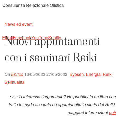
Consulenza Relazionale Olistica
News ed eventi
Nuovi appuntamenti
EMail
Facebook
YouTube
Spotify
con i seminari Reiki
Da
Enrico
16/05/2023
27/05/2023
Byosen
,
Energia
,
Reiki
,
Spiritualità
• 👉 Ti interessa l’argomento? Ho pubblicato un libro che
tratta in modo accurato ed approfondito la storia del Reiki:
maggiori informazioni
qui!